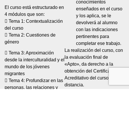
conocimientos
El curso está estructurado en
enseñados en el curso
4 módulos que son:
y los aplica, se le
 Tema 1: Contextualización
devolverá al alumno
del curso
con las indicaciones
 Tema 2: Cuestiones de
pertinentes para
género
completar ese trabajo.
La realización del curso, con
 Tema 3: Aproximación
la evaluación final de
desde la interculturalidad y el
«Apto», da derecho a la
mundo de los jóvenes
obtención del Certificado
migrantes
Acreditativo del curso a
 Tema 4: Profundizar en las
distancia.
personas, las relaciones y
hacer propuestas
Perfil del
Metodología
docente
Esta Formación On line se
Colaborador docentes
desarrolla en un espacio