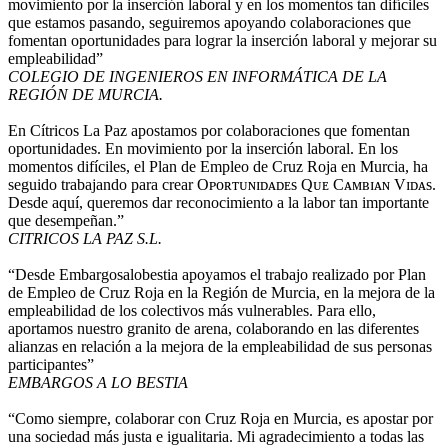
movimiento por la inserción laboral y en los momentos tan difíciles
que estamos pasando, seguiremos apoyando colaboraciones que
fomentan oportunidades para lograr la inserción laboral y mejorar su
empleabilidad”
COLEGIO DE INGENIEROS EN INFORMÁTICA DE LA
REGIÓN DE MURCIA.
En Cítricos La Paz apostamos por colaboraciones que fomentan
oportunidades. En movimiento por la inserción laboral. En los
momentos difíciles, el Plan de Empleo de Cruz Roja en Murcia, ha
seguido trabajando para crear Oᴘᴏʀᴛᴜɴɪᴅᴀᴅᴇs Qᴜᴇ Cᴀᴍʙɪᴀɴ Vɪᴅᴀs.
Desde aquí, queremos dar reconocimiento a la labor tan importante
que desempeñan.”
CITRICOS LA PAZ S.L.
“Desde Embargosalobestia apoyamos el trabajo realizado por Plan
de Empleo de Cruz Roja en la Región de Murcia, en la mejora de la
empleabilidad de los colectivos más vulnerables. Para ello,
aportamos nuestro granito de arena, colaborando en las diferentes
alianzas en relación a la mejora de la empleabilidad de sus personas
participantes”
EMBARGOS A LO BESTIA
“Como siempre, colaborar con Cruz Roja en Murcia, es apostar por
una sociedad más justa e igualitaria. Mi agradecimiento a todas las