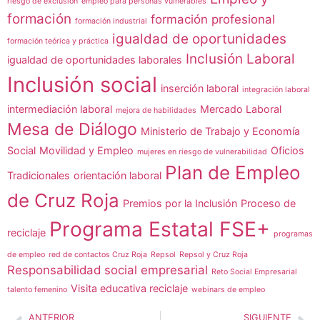
riesgo de exclusión
empleo para personas vulnerables
formación
formación profesional
formación industrial
igualdad de oportunidades
formación teórica y práctica
Inclusión Laboral
igualdad de oportunidades laborales
Inclusión social
inserción laboral
integración laboral
intermediación laboral
Mercado Laboral
mejora de habilidades
Mesa de Diálogo
Ministerio de Trabajo y Economía
Social
Movilidad y Empleo
Oficios
mujeres en riesgo de vulnerabilidad
Plan de Empleo
Tradicionales
orientación laboral
de Cruz Roja
Premios por la Inclusión
Proceso de
Programa Estatal FSE+
reciclaje
programas
de empleo
red de contactos Cruz Roja
Repsol
Repsol y Cruz Roja
Responsabilidad social empresarial
Reto Social Empresarial
Visita educativa reciclaje
talento femenino
webinars de empleo
ANTERIOR
SIGUIENTE