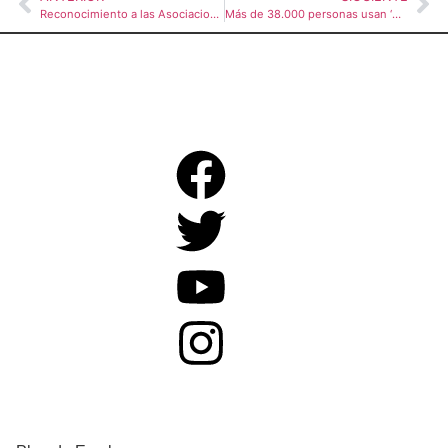
Reconocimiento a las Asociaciones Beneficiadas por Fundación Cajamurcia y CaixaBank
Más de 38.000 personas usan ‘Mi CV en 3 pasos’ en su primer año en el Plan de Empleo de Cruz Roja