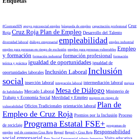
Etiquetas
Cruz
#ContrataSIN
apoyo psicosocial empleo
búsqueda de empleo
capacitación profesional
Cruz Roja Plan de Empleo
Roja
Desarrollo del Talento
empleabilidad
diversidad laboral
diálogo empresarial
empleo industrial
Empleo
empleo para personas en riesgo de exclusión
empleo para personas vulnerables
y formación
formación profesional
formación industrial
formación
igualdad de oportunidades
igualdad de
teórica y práctica
Inclusión
Inclusión Laboral
oportunidades laborales
social
inserción laboral
intermediación laboral
integración laboral
mejora
Mesa de Diálogo
Mercado Laboral
Ministerio de
de habilidades
Trabajo y Economía Social
Movilidad y Empleo
mujeres en riesgo de
Plan de
Oficios Tradicionales
orientación laboral
vulnerabilidad
Empleo de Cruz Roja
Premios por la Inclusión
Proceso
Programa Estatal FSE+
de reciclaje
programas de
Responsabilidad
empleo
red de contactos Cruz Roja
Repsol
Repsol y Cruz Roja
social empresarial
Visita educativa
Reto Social Empresarial
talento femenino