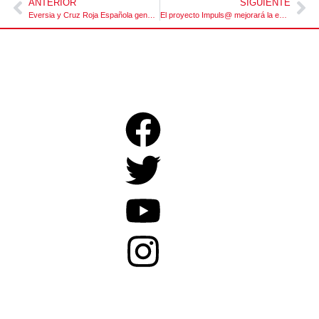
ANTERIOR
SIGUIENTE
Eversia y Cruz Roja Española generan #Alianzas para mejorar la Empleabilidad y el Acceso al Mercado de Trabajo de personas en dificultad social.
El proyecto Impuls@ mejorará la empleabilidad de las personas en riesgo de exclusión socio laboral