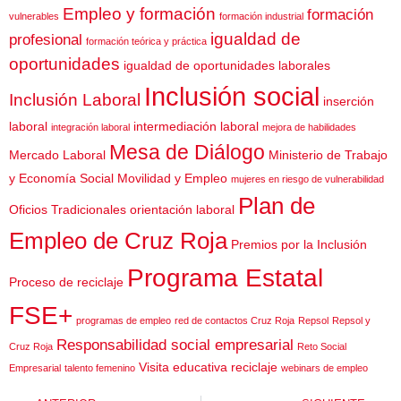
Empleo y formación
formación
vulnerables
formación industrial
igualdad de
profesional
formación teórica y práctica
oportunidades
igualdad de oportunidades laborales
Inclusión social
Inclusión Laboral
inserción
laboral
intermediación laboral
integración laboral
mejora de habilidades
Mesa de Diálogo
Mercado Laboral
Ministerio de Trabajo
y Economía Social
Movilidad y Empleo
mujeres en riesgo de vulnerabilidad
Plan de
Oficios Tradicionales
orientación laboral
Empleo de Cruz Roja
Premios por la Inclusión
Programa Estatal
Proceso de reciclaje
FSE+
programas de empleo
red de contactos Cruz Roja
Repsol
Repsol y
Responsabilidad social empresarial
Cruz Roja
Reto Social
Visita educativa reciclaje
Empresarial
talento femenino
webinars de empleo